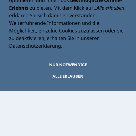
optimieren und Ihnen das
bestmögliche Online-
Erlebnis
zu bieten. Mit dem Klick auf
„Alle erlauben“
erklären Sie sich damit einverstanden.
Weiterführende Informationen und die
Möglichkeit, einzelne Cookies zuzulassen oder sie
zu deaktivieren, erhalten Sie in unserer
DATENSCHUTZ
Datenschutzerklärung
.
Datenschutz
AGB
NUR NOTWENDIGE
AGB
ALLE ERLAUBEN
BILDUNGSAKADEMIE PFLEGE NEUWIED
Bildungsakademie Pflege Neuwied
ISA AMBULANT
ISA Ambulant
Impressum
AGB
Datenschutz
Bildungsakademie Pflege